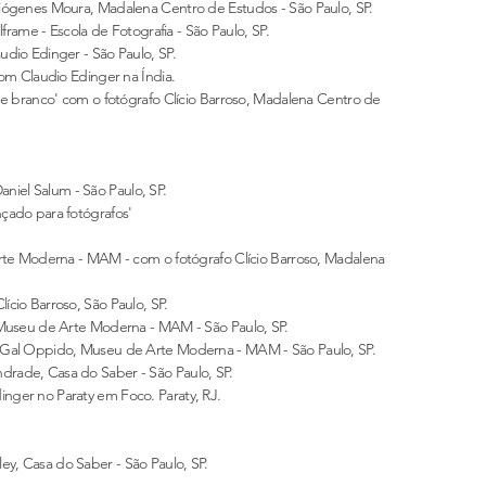
iógenes Moura, Madalena Centro de Estudos - São Paulo, SP.
llframe - Escola de Fotografia - São Paulo, SP.
dio Edinger - São Paulo, SP.
om Claudio Edinger na Índia.
e branco' com o fotógrafo Clício Barroso, Madalena Centro de
el Salum - São Paulo, SP.
̧ado para fotógrafos'
rte Moderna - MAM - com o fotógrafo Clício Barroso, Madalena
cio Barroso, São Paulo, SP.
Museu de Arte Moderna - MAM - São Paulo, SP.
 Gal Oppido, Museu de Arte Moderna - MAM - São Paulo, SP.
rade, Casa do Saber - São Paulo, SP.
ger no Paraty em Foco. Paraty, RJ.
, Casa do Saber - São Paulo, SP.