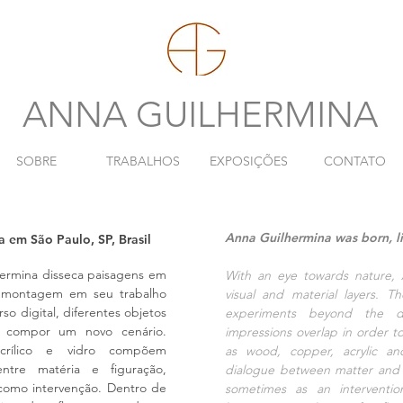
ANNA GUILHERMINA
SOBRE
TRABALHOS
EXPOSIÇÕES
CONTATO
Anna Guilhermina was born, liv
 em São Paulo, SP, Brasil
hermina disseca paisagens em
With an eye towards nature, 
de montagem em seu trabalho
visual and material layers. T
o digital, diferentes objetos
experiments beyond the dig
 compor um novo cenário.
impressions overlap in order 
crílico e vidro compõem
as wood, copper, acrylic an
ntre matéria e figuração,
dialogue between matter and fi
como intervenção. Dentro de
sometimes as an interventio