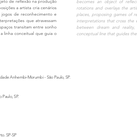
jeto de reflexão na produção
becomes an object of reflec
sições a artista cria cenários
rotations and overlays the arti
do jogos de reconhecimento e
places, proposing games of r
terpretações que atravessam
interpretations that cross the
espaços transitam entre sonho
between dream and reality, 
 a linha conceitual que guia o
conceptual line that guides the 
ldade Anhembi-Morumbi - São Paulo, SP.
o Paulo, SP.
to. SP-SP