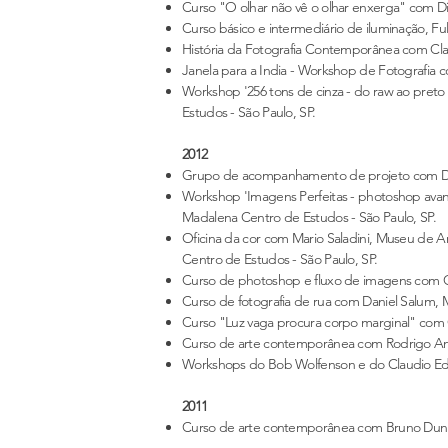
Curso "O olhar não vê o olhar enxerga" com D
Curso básico e intermediário de iluminação, Fu
História da Fotografia Contemporânea com Clau
Janela para a India - Workshop de Fotografia c
Workshop '256 tons de cinza - do raw ao preto 
Estudos - São Paulo, SP.
2012
Grupo de acompanhamento de projeto com Dani
Workshop 'Imagens Perfeitas - photoshop avanc
Madalena Centro de Estudos - São Paulo, SP.
Oficina da cor com Mario Saladini, Museu de A
Centro de Estudos - São Paulo, SP.
Curso de photoshop e fluxo de imagens com Clí
Curso de fotografia de rua com Daniel Salum, 
Curso "Luz vaga procura corpo marginal" com
Curso de arte contemporânea com Rodrigo And
Workshops do Bob Wolfenson e do Claudio Edin
2011
Curso de arte contemporânea com Bruno Dunley