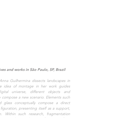
es and works in São Paulo, SP, Brazil
Anna Guilhermina dissects landscapes in
he idea of ​​montage in her work guides
ital universe, different objects and
to compose a new scenario. Elements such
d glass conceptually compose a direct
guration, presenting itself as a support,
n. Within such research, fragmentation