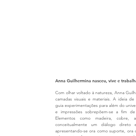
741
Anna Guilhermina nasceu, vive e trabalha
Com olhar voltado à natureza, Anna Guil
camadas visuais e materiais. A ideia 
guia experimentações para além do univers
e impressões sobrepõem-se a fim de
Elementos como madeira, cobre, a
conceitualmente um diálogo direto e
apresentando-se ora como suporte, ora 